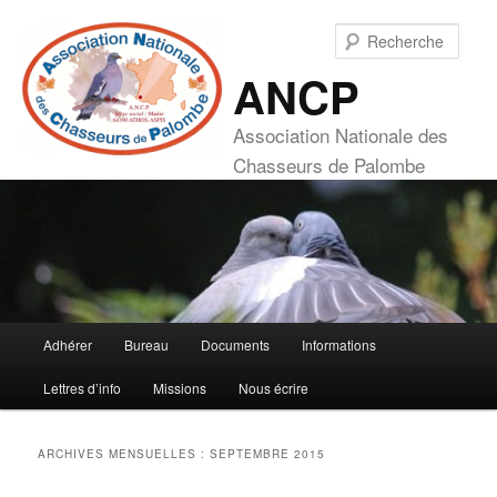
Aller
Aller
au
au
Rech
contenu
contenu
ANCP
principal
secondaire
Association Nationale des
Chasseurs de Palombe
Menu
Adhérer
Bureau
Documents
Informations
principal
Lettres d’info
Missions
Nous écrire
ARCHIVES MENSUELLES :
SEPTEMBRE 2015