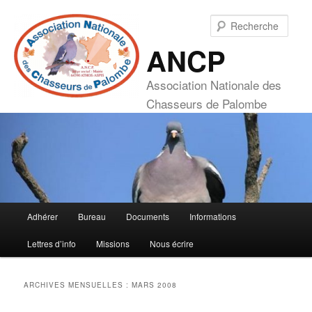
Aller
Aller
au
au
Rech
contenu
contenu
ANCP
principal
secondaire
Association Nationale des
Chasseurs de Palombe
Menu
Adhérer
Bureau
Documents
Informations
principal
Lettres d’info
Missions
Nous écrire
ARCHIVES MENSUELLES :
MARS 2008