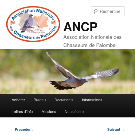
Aller
au
Rech
contenu
ANCP
principal
Association Nationale des
Chasseurs de Palombe
Menu
Adhérer
Bureau
Documents
Informations
principal
Lettres d’info
Missions
Nous écrire
Navigation
←
Précédent
Suivant
→
des