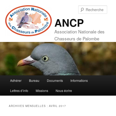
Aller
Aller
au
au
Rech
contenu
contenu
ANCP
principal
secondaire
Association Nationale des
Chasseurs de Palombe
Menu
Adhérer
Bureau
Documents
Informations
principal
Lettres d’info
Missions
Nous écrire
ARCHIVES MENSUELLES :
AVRIL 2017