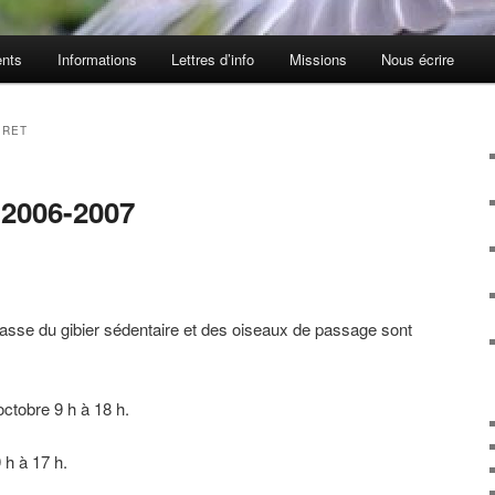
nts
Informations
Lettres d’info
Missions
Nous écrire
IRET
 2006-2007
asse du gibier sédentaire et des oiseaux de passage sont
octobre 9 h à 18 h.
 h à 17 h.