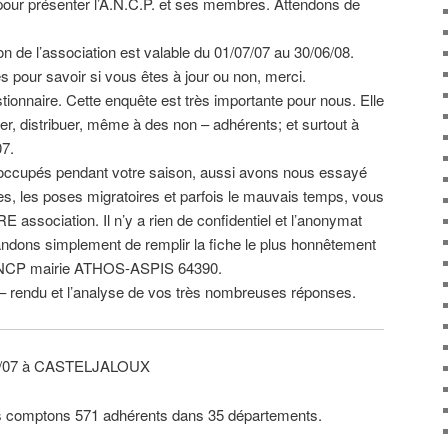
pour présenter l’A.N.C.P. et ses membres. Attendons de
n de l’association est valable du 01/07/07 au 30/06/08.
s pour savoir si vous êtes à jour ou non, merci.
ionnaire. Cette enquête est très importante pour nous. Elle
ier, distribuer, même à des non – adhérents; et surtout à
07.
 occupés pendant votre saison, aussi avons nous essayé
tes, les poses migratoires et parfois le mauvais temps, vous
E association. Il n’y a rien de confidentiel et l’anonymat
dons simplement de remplir la fiche le plus honnêtement
 : ANCP mairie ATHOS-ASPIS 64390.
 – rendu et l’analyse de vos très nombreuses réponses.
08/07 à CASTELJALOUX
us comptons 571 adhérents dans 35 départements.