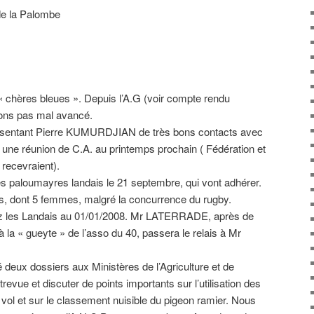
de la Palombe
 « chères bleues ». Depuis l’A.G (voir compte rendu
vons pas mal avancé.
ésentant Pierre KUMURDJIAN de très bons contacts avec
e une réunion de C.A. au printemps prochain ( Fédération et
recevraient).
s paloumayres landais le 21 septembre, qui vont adhérer.
ts, dont 5 femmes, malgré la concurrence du rugby.
z les Landais au 01/01/2008. Mr LATERRADE, après de
a « gueyte » de l’asso du 40, passera le relais à Mr
eux dossiers aux Ministères de l’Agriculture et de
ntrevue et discuter de points importants sur l’utilisation des
u vol et sur le classement nuisible du pigeon ramier. Nous