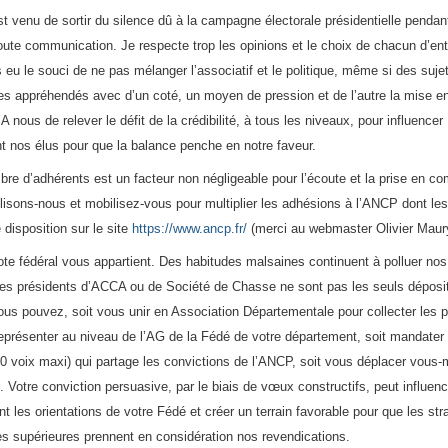
t venu de sortir du silence dû à la campagne électorale présidentielle pendant
 toute communication. Je respecte trop les opinions et le choix de chacun d’en
s eu le souci de ne pas mélanger l’associatif et le politique, même si des sujet
es appréhendés avec d’un coté, un moyen de pression et de l’autre la mise e
 A nous de relever le défit de la crédibilité, à tous les niveaux, pour influencer
t nos élus pour que la balance penche en notre faveur.
bre d’adhérents est un facteur non négligeable pour l’écoute et la prise en c
ilisons-nous et mobilisez-vous pour multiplier les adhésions à l’ANCP dont le
 disposition sur le site
https://www.ancp.fr/
(merci au webmaster Olivier Maur
ote fédéral vous appartient. Des habitudes malsaines continuent à polluer n
Les présidents d’ACCA ou de Société de Chasse ne sont pas les seuls déposit
ous pouvez, soit vous unir en Association Départementale pour collecter les p
eprésenter au niveau de l’AG de la Fédé de votre département, soit mandater
0 voix maxi) qui partage les convictions de l’ANCP, soit vous déplacer vous
. Votre conviction persuasive, par le biais de vœux constructifs, peut influenc
t les orientations de votre Fédé et créer un terrain favorable pour que les str
s supérieures prennent en considération nos revendications.