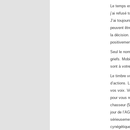
Le temps es
j’ai refusé
J’ai toujour
peuvent êtr
la décision.
positivemen
Seul le nom
griefs. Mob
sont à votre
Le timbre v
d’actions. 
vos voix. V
pour vous r
chasseur (5
jour de l’AG
sérieusemen
cynégétique