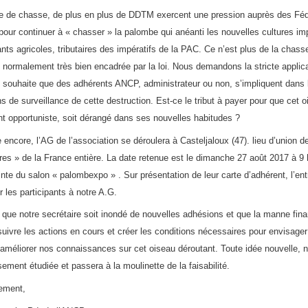
e de chasse, de plus en plus de DDTM exercent une pression auprès des Féd
our continuer à « chasser » la palombe qui anéanti les nouvelles cultures im
ants agricoles, tributaires des impératifs de la PAC. Ce n’est plus de la chass
, normalement très bien encadrée par la loi. Nous demandons la stricte applic
Je souhaite que des adhérents ANCP, administrateur ou non, s’impliquent dans 
 de surveillance de cette destruction. Est-ce le tribut à payer pour que cet o
 opportuniste, soit dérangé dans ses nouvelles habitudes ?
 encore, l’AG de l’association se déroulera à Casteljaloux (47). lieu d’union d
es » de la France entière. La date retenue est le dimanche 27 août 2017 à 9 
inte du salon « palombexpo » . Sur présentation de leur carte d’adhérent, l’ent
r les participants à notre A.G.
 que notre secrétaire soit inondé de nouvelles adhésions et que la manne fin
suivre les actions en cours et créer les conditions nécessaires pour envisager
 améliorer nos connaissances sur cet oiseau déroutant. Toute idée nouvelle, n
ement étudiée et passera à la moulinette de la faisabilité.
ement,