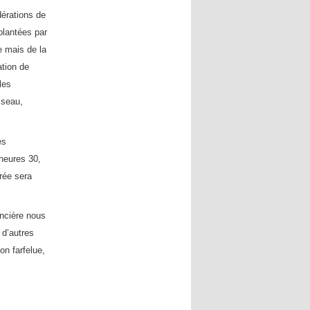
érations de
plantées par
e mais de la
ation de
les
iseau,
es
heures 30,
rée sera
ancière nous
 d’autres
on farfelue,