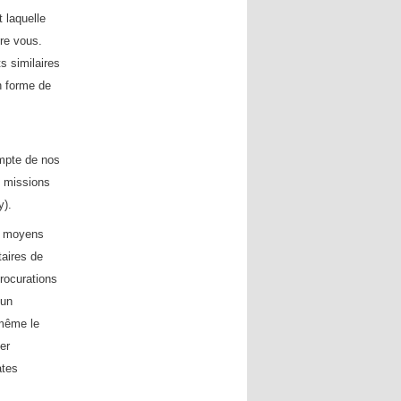
 laquelle
tre vous.
s similaires
n forme de
ompte de nos
s missions
y).
os moyens
aires de
rocurations
 un
-même le
er
ates