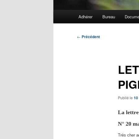
Menu
Adhérer
Bureau
Docume
principal
Navigation
←
Précédent
des
articles
LET
PIG
Publié le
10
La lettr
N° 20 ma
Très cher a