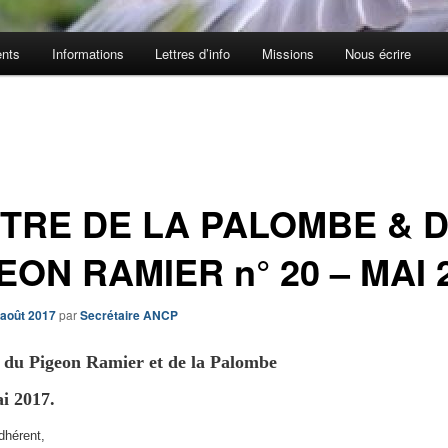
nts
Informations
Lettres d’info
Missions
Nous écrire
TRE DE LA PALOMBE & 
EON RAMIER n° 20 – MAI 
 août 2017
par
Secrétaire ANCP
e du Pigeon Ramier et de la Palombe
i 2017.
dhérent,