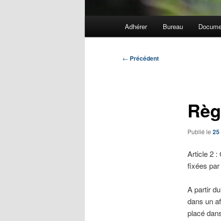
Menu
Adhérer
Bureau
Docume
principal
Navigation
←
Précédent
des
articles
Règ
Publié le
25
Article 2 
fixées par 
A partir d
dans un af
placé dans