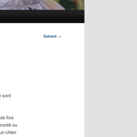
Suivant
→
e sont
te fixe
émonté ou
un chien