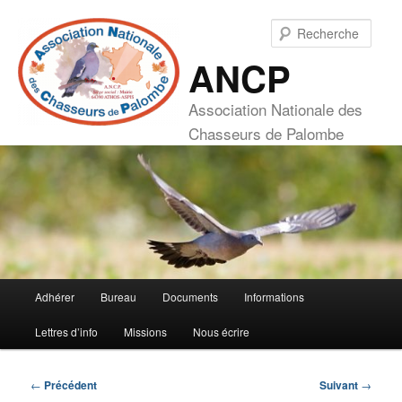
Aller
au
Rech
contenu
ANCP
principal
Association Nationale des
Chasseurs de Palombe
Menu
Adhérer
Bureau
Documents
Informations
principal
Lettres d’info
Missions
Nous écrire
Navigation
←
Précédent
Suivant
→
des