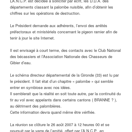
L’A.N.C.P. est décidée à solliciter par écrit, les D.D.A. des
départements classant la palombe nuisible, afin d’obtenir les
chiffres sur les opérations de destruction.
Le Président demande aux adhérents, l’envoi des arrêtés
préfectoraux et ministériels concernant le pigeon ramier afin de
tenir à jour le site Internet.
Il est envisagé à court terme, des contacts avec le Club National
des bécassiers et l’Association Nationale des Chasseurs de
Gibier d’eau.
Le schéma directeur départemental de la Gironde (33) est lu par
le président. Il fait état d’un chapitre « palombe » qui semble
entrer en symbiose avec nos idées.
Il semblerait que la réalité en soit toute autre, par la continuité du
tir au vol avec appelants dans certains cantons ( BRANNE ? ),
au détriment des palombières.
Cette information devra quand même être vérifiée.
La réunion se clôture le 26 août 2007 à 12 heures 00 et se
poursuit par le verre de l’amitié, offert par l’A.N.C.P., en