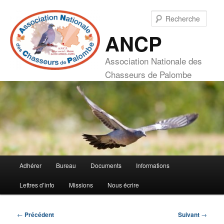
Aller
au
Rech
contenu
ANCP
principal
Association Nationale des
Chasseurs de Palombe
Menu
Adhérer
Bureau
Documents
Informations
principal
Lettres d’info
Missions
Nous écrire
Navigation
←
Précédent
Suivant
→
des